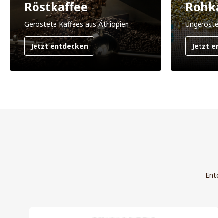
Röstkaffee
Rohk
Geröstete Kaffees aus Äthiopien
Ungeröste
Jetzt entdecken
Jetzt 
Ent