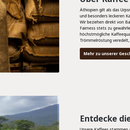
Äthiopien gilt als das Urps
und besonders leckeren Ka
Wir beziehen direkt von B
Fairness stets zu gewährl
höchstmögliche Kaffeequa
Trömmelröstung veredelt, 
Mehr zu unserer Gesc
Entdecke di
Unsere Kaffees stammen a