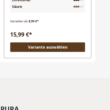
Säure
Inhalt:
0.5 Kilogramm
(31,98 €* / 1
Kilogramm)
Varianten ab
8,99 €*
15,99 €*
Variante auswählen
 PURA