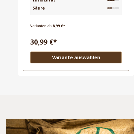
Säure
Inhalt:
0.25 Kilogramm
(123,96 €* / 1
Kilogramm)
Varianten ab
8,99 €*
30,99 €*
Variante auswählen