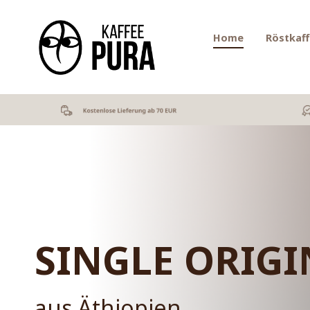
Home
Röstkaf
SINGLE ORIGI
aus Äthiopien