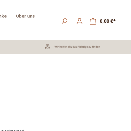
nke
Über uns
0,00 €*